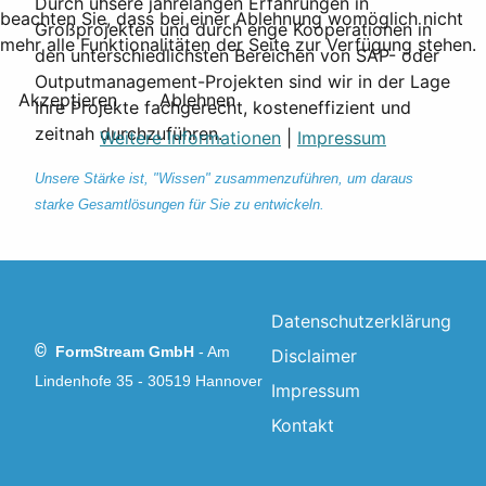
Durch unsere jahrelangen Erfahrungen in
beachten Sie, dass bei einer Ablehnung womöglich nicht
Großprojekten und durch enge Kooperationen in
mehr alle Funktionalitäten der Seite zur Verfügung stehen.
den unterschiedlichsten Bereichen von SAP- oder
Outputmanagement-Projekten sind wir in der Lage
Akzeptieren
Ablehnen
Ihre Projekte fachgerecht, kosteneffizient und
zeitnah durchzuführen.
Weitere Informationen
|
Impressum
Unsere Stärke ist, "Wissen" zusammenzuführen, um daraus
starke Gesamtlösungen für Sie zu entwickeln.
Datenschutzerklärung
©
FormStream GmbH
-
Am
Disclaimer
Lindenhofe 35 - 30519 Hannover
Impressum
Kontakt