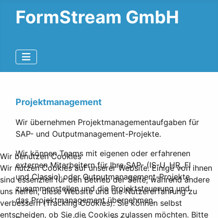
FormStream GmbH
Projektmanagement
Wir übernehmen Projektmanagementaufgaben für
SAP- und Outputmanagement-Projekte.
Wir können Teams mit eigenen oder erfahrenen
Wir benutzen Cookies
externen Mitarbeitern für Ihre SAP- (IS-U, HR, FI
Wir nutzen Cookies auf unserer Website. Einige von ihnen
und Classic) oder Outputmanagement-Projekte
sind essenziell für den Betrieb der Seite, während andere
zusammenstellen und die Projektsteuerung und
uns helfen, diese Website und die Nutzererfahrung zu
das Projektmanagement übernehmen.
verbessern (Tracking Cookies). Sie können selbst
entscheiden, ob Sie die Cookies zulassen möchten. Bitte