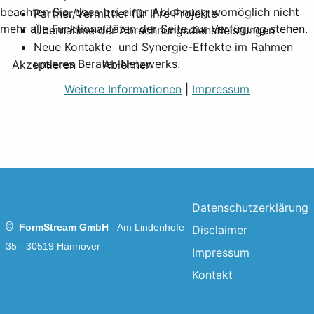
beachten Sie, dass bei einer Ablehnung womöglich nicht
Partner/Vermittler für Ihre Projekte
mehr alle Funktionalitäten der Seite zur Verfügung stehen.
Übernahme der Abrechnungsdienstleistungen
Neue Kontakte und Synergie-Effekte im Rahmen
unseres Berater-Netzwerks.
Akzeptieren
Ablehnen
Weitere Informationen
|
Impressum
Datenschutzerklärung
©
FormStream GmbH
-
Am Lindenhofe
Disclaimer
35 - 30519 Hannover
Impressum
Kontakt