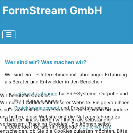
FormStream GmbH
Wer sind wir? Was machen wir?
Wir sind ein IT-Unternehmen mit jahrelanger Erfahrung
als Berater und Entwickler in den Bereichen
IT-Dienstleistungen
für ERP-Systeme, Output - und
Wir benutzen Cookies
Formularmanagement
Wir nutzen Cookies auf unserer Website. Einige von ihnen
Projektmanagement
und Projektsteuerung.
sind essenziell für den Betrieb der Seite, während andere
uns helfen, diese Website und die Nutzererfahrung zu
Darüber hinaus bieten wir Ihnen als selbständig
verbessern (Tracking Cookies). Sie können selbst
arbeitende/r Berater/in folgende
Möglichkeiten:
entscheiden, ob Sie die Cookies zulassen möchten. Bitte